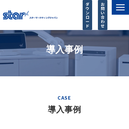
ダ
お
ウ
問
ン
い
ロ
合
ー
わ
ド
せ
製品一覧
店舗様に選ばれる理由
導入事例
SIer様 支援サービス
導入事例
お知らせ
ピックアップ
CASE
よくあるご質問
導入事例