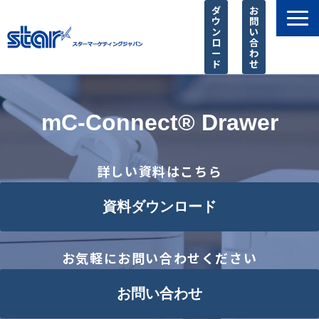
ダ
お
ウ
問
ン
い
ロ
合
ー
わ
ド
せ
製品一覧
店舗様に選ばれる理由
mC-Connect® Drawer
SIer様 支援サービス
導入事例
詳しい資料はこちら
お知らせ
資料ダウンロード
ピックアップ
よくあるご質問
お気軽にお問い合わせください
お問い合わせ