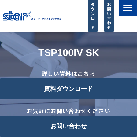
ダ
お
ウ
問
ン
い
ロ
合
ー
わ
ド
せ
製品一覧
店舗様に選ばれる理由
TSP100IV SK
SIer様 支援サービス
導入事例
詳しい資料はこちら
お知らせ
資料ダウンロード
ピックアップ
よくあるご質問
お気軽にお問い合わせください
お問い合わせ