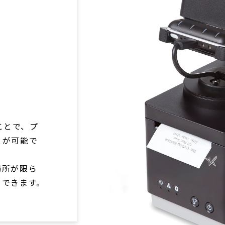
くことで、プ
とが可能で
場所が限ら
トできます。