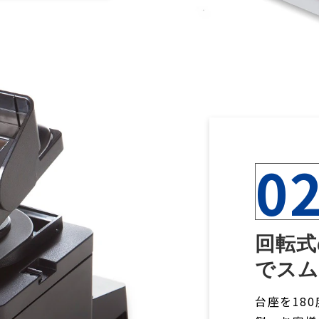
0
回転式
でスム
台座を18