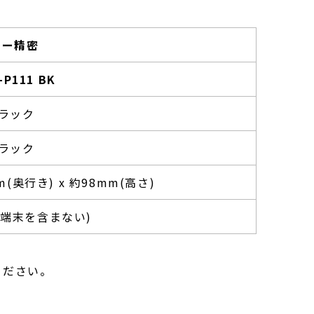
ター精密
-P111 BK
ラック
ラック
m(奥行き) x 約98mm(高さ)
決済端末を含まない)
ください。