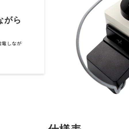
ながら
、給電しなが