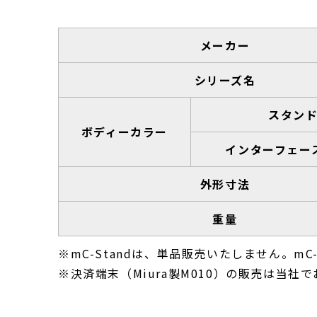
メーカー
シリーズ名
スタン
ボディーカラー
インターフェー
外形寸法
重量
※mC-Standは、単品販売いたしません。mC
※決済端末（Miura製M010）の販売は当