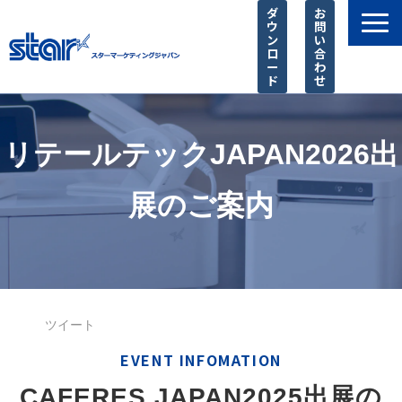
ダ
お
ウ
問
ン
い
ロ
合
ー
わ
ド
せ
製品一覧
店舗様に選ばれる理由
リテールテックJAPAN2026出
SIer様 支援サービス
展のご案内
導入事例
お知らせ
ピックアップ
よくあるご質問
ツイート
EVENT INFOMATION
CAFERES JAPAN2025出展の