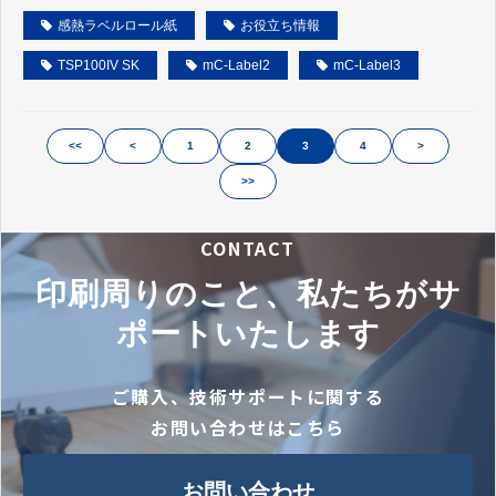
感熱ラベルロール紙
お役立ち情報
TSP100IV SK
mC-Label2
mC-Label3
<<
<
1
2
3
4
>
>>
CONTACT
印刷周りのこと、私たちがサ
ポートいたします
ご購入、技術サポートに関する
お問い合わせはこちら
お問い合わせ