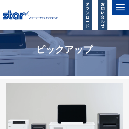
ダ
お
ウ
問
ン
い
ロ
合
ー
わ
ド
せ
製品一覧
店舗様に選ばれる理由
ピックアップ
SIer様 支援サービス
導入事例
お知らせ
ピックアップ
よくあるご質問