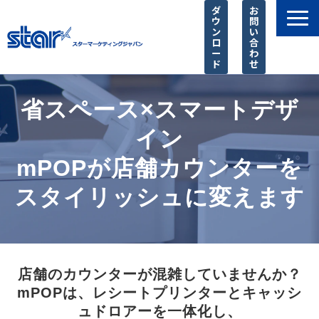
ダ
お
ウ
問
ン
い
ロ
合
ー
わ
ド
せ
製品一覧
省スペース×スマートデザ
店舗様に選ばれる理由
イン
SIer様 支援サービス
mPOPが店舗カウンターを
導入事例
お知らせ
スタイリッシュに変えます
ピックアップ
よくあるご質問
店舗のカウンターが混雑していませんか？
mPOPは、レシートプリンターとキャッシ
ュドロアーを一体化し、