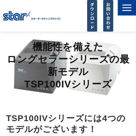
ダ
お
ウ
問
ン
い
ロ
合
ー
わ
ド
せ
製品一覧
機能性を備えた
店舗様に選ばれる理由
ロングセラーシリーズの最
SIer様 支援サービス
新モデル
導入事例
お知らせ
TSP100IVシリーズ
ピックアップ
よくあるご質問
TSP100IVシリーズには4つの
モデルがございます！