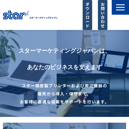
ダ
お
ウ
問
ン
い
ロ
合
ー
わ
ド
せ
製品一覧
店舗様に選ばれる理由
スターマーケティングジャパンは、
SIer様 支援サービス
導入事例
あなたのビジネスを支えます
お知らせ
スター精密製プリンターおよび周辺機器の
ピックアップ
販売から導入・保守まで、
よくあるご質問
お客様に最適な提案をサポートを行います。