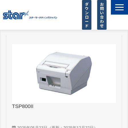
ダ
お
ウ
問
ン
い
ロ
合
ー
わ
ド
せ
製品一覧
店舗様に選ばれる理由
SIer様 支援サービス
導入事例
お知らせ
ピックアップ
よくあるご質問
TSP800II
2025年05月23日
（更新：
2025年12月22日
）