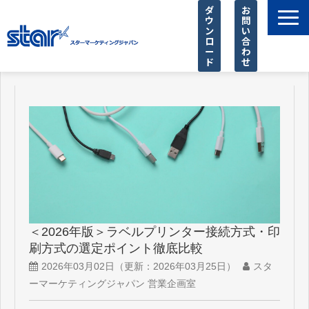
ダ
お
ウ
問
ン
い
ロ
合
ー
わ
ド
せ
製品一覧
店舗様に選ばれる理由
SIer様 支援サービス
導入事例
お知らせ
ピックアップ
＜2026年版＞ラベルプリンター接続方式・印
よくあるご質問
刷方式の選定ポイント徹底比較
2026年03月02日
（更新：
2026年03月25日
）
スタ
ーマーケティングジャパン 営業企画室